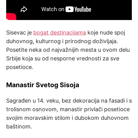
Sisevac je
bogat destinacijama
koje nude spoj
duhovnog, kulturnog i prirodnog doživljaja.
Posetite neka od najvažnijih mesta u ovom delu
Srbije koja su od nesporne vrednosti za sve
posetioce.
Manastir Svetog Sisoja
Sagrađen u 14. veku, bez dekoracija na fasadi i s
trolisnom osnovom, manastir privlači posetioce
svojim moravskim stilom i dubokom duhovnom
baštinom.