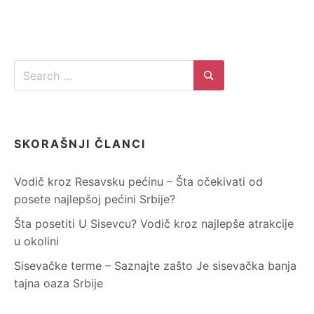
Search
for:
Search
SKORAŠNJI ČLANCI
Vodič kroz Resavsku pećinu – Šta očekivati od
posete najlepšoj pećini Srbije?
Šta posetiti U Sisevcu? Vodič kroz najlepše atrakcije
u okolini
Sisevačke terme – Saznajte zašto Je sisevačka banja
tajna oaza Srbije