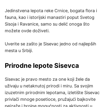
Jedinstvena lepota reke Crnice, bogata flora i
fauna, kao i istorijski manastiri poput Svetog
Sisoja i Ravanice, samo su delić onoga što
možete ovde doživeti.
Uverite se zašto je Sisevac jedno od najlepših
mesta u Srbiji.
Prirodne lepote Sisevca
Sisevac je pravo mesto za one koji žele da
uživaju u netaknutoj prirodi i miru. Sa svojim
izuzetnim prirodnim lepotama, izletište Sisevac
privlači mnoge posetioce, pružajući bajkovite
pejzaže i brojne mogućnosti za aktivnosti u