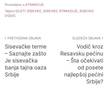
Postavljeno u
ATRAKCIJE
Tagovi
IZLETI SISEVAC
,
SISEVAC ATRAKCIJE
,
SISEVAC
VODIC
Kretanje
PRETHODNA OBJAVA
SLEDEĆA OBJAVA
članka
Sisevačke terme
Vodič kroz
– Saznajte zašto
Resavsku pećinu
Je sisevačka
– Šta očekivati
banja tajna oaza
od posete
Srbije
najlepšoj pećini
Srbije?