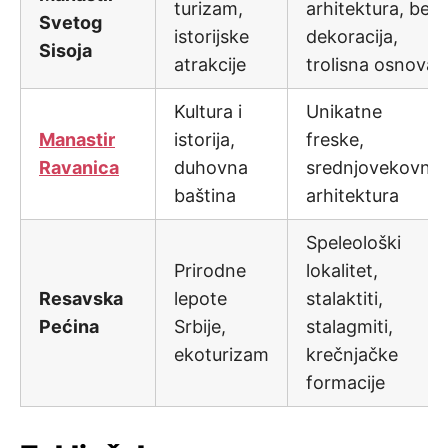
turizam,
arhitektura, bez
Svetog
istorijske
dekoracija,
Sisoja
atrakcije
trolisna osnova
Kultura i
Unikatne
Manastir
istorija,
freske,
Ravanica
duhovna
srednjovekovna
baština
arhitektura
Speleološki
Prirodne
lokalitet,
Resavska
lepote
stalaktiti,
Pećina
Srbije,
stalagmiti,
ekoturizam
krečnjačke
formacije