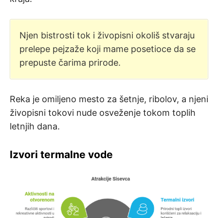
Njen bistrosti tok i živopisni okoliš stvaraju
prelepe pejzaže koji mame posetioce da se
prepuste čarima prirode.
Reka je omiljeno mesto za šetnje, ribolov, a njeni
živopisni tokovi nude osveženje tokom toplih
letnjih dana.
Izvori termalne vode