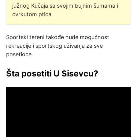
južnog Kučaja sa svojim bujnim šumama i
cvrkutom ptica.
Sportski tereni takođe nude mogućnost
rekreacije i sportskog uživanja za sve
posetioce.
Šta posetiti U Sisevcu?