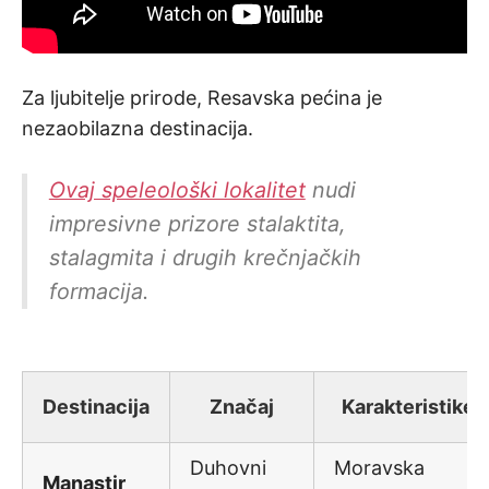
Za ljubitelje prirode, Resavska pećina je
nezaobilazna destinacija.
Ovaj speleološki lokalitet
nudi
impresivne prizore stalaktita,
stalagmita i drugih krečnjačkih
formacija.
Destinacija
Značaj
Karakteristike
Duhovni
Moravska
Manastir