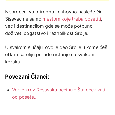
Neprocenjivo prirodno i duhovno nasleđe čini
Sisevac ne samo
mestom koje treba posetiti
,
već i destinacijom gde se može potpuno
doživeti bogatstvo i raznolikost Srbije.
U svakom slučaju, ovo je deo Srbije u kome ćeš
otkriti čaroliju prirode i istorije na svakom
koraku.
Povezani Članci:
Vodič kroz Resavsku pećinu - Šta očekivati
od posete…