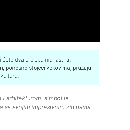
ći ćete dva prelepa manastira:
ri, ponosno stojeći vekovima, pružaju
 kulturu.
 i arhitekturom, simbol je
a sa svojim impresivnim zidinama