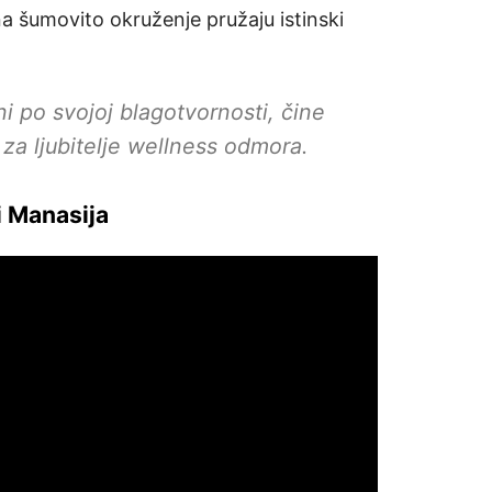
na šumovito okruženje pružaju istinski
ni po svojoj blagotvornosti, čine
za ljubitelje wellness odmora.
 i Manasija