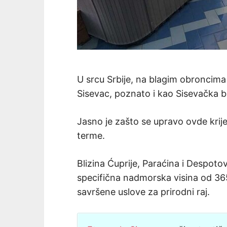
U srcu Srbije, na blagim obroncim
Sisevac, poznato i kao Sisevačka b
Jasno je zašto se upravo ovde krije
terme.
Blizina Ćuprije, Paraćina i Despot
specifična nadmorska visina od 365
savršene uslove za prirodni raj.