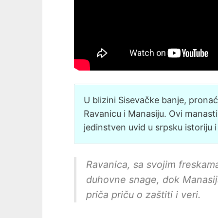
U blizini Sisevačke banje, prona
Ravanicu i Manasiju. Ovi manasti
jedinstven uvid u srpsku istoriju i
Ravanica, sa svojim freskama
duhovne snage, dok Manasij
priča priču o zaštiti i veri.