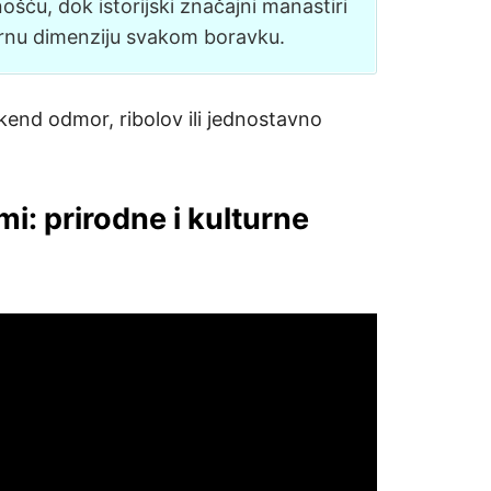
ošću, dok istorijski značajni manastiri
urnu dimenziju svakom boravku.
ikend odmor, ribolov ili jednostavno
i: prirodne i kulturne