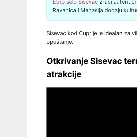
Etno selo Sisevac
zrači autentičn
Ravanica i Manasija dodaju kult
Sisevac kod Ćuprije je idealan za v
opuštanje.
Otkrivanje Sisevac term
atrakcije