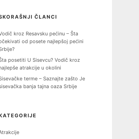
SKORAŠNJI ČLANCI
Vodič kroz Resavsku pećinu – Šta
očekivati od posete najlepšoj pećini
Srbije?
Šta posetiti U Sisevcu? Vodič kroz
najlepše atrakcije u okolini
Sisevačke terme – Saznajte zašto Je
sisevačka banja tajna oaza Srbije
KATEGORIJE
Atrakcije