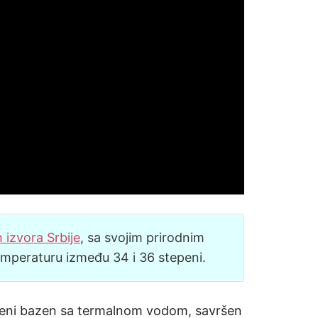
 izvora Srbije
, sa svojim prirodnim
temperaturu između 34 i 36 stepeni.
oreni bazen sa termalnom vodom, savršen