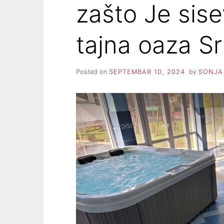
zašto Je sis
tajna oaza Sr
Posted on
SEPTEMBAR 10, 2024
by
SONJA