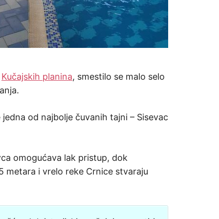
a
Kučajskih planina
, smestilo se malo selo
anja.
 jedna od najbolje čuvanih tajni – Sisevac
ovca omogućava lak pristup, dok
 metara i vrelo reke Crnice stvaraju