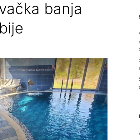
C
evačka banja
bije