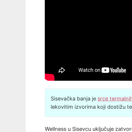
Sisevačka banja je
srce termalnih
lekovitim izvorima koji dostižu 
Wellness u Sisevcu uključuje zatv