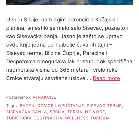
U srcu Srbije, na blagim obroncima Kučajskih
planina, smestilo se malo selo Sisevac, poznato i
kao Sisevačka banja. Jasno je zašto se upravo
ovde krije jedna od najbolje čuvanih tajni –
Sisevac terme. Blizina Ćuprije, Paraćina i
Despotovca omogućava lak pristup, dok specifična
nadmorska visina od 365 metara i vrelo reke
Crnice stvaraju savršene uslove …
Read more
Postavljeno u
ATRAKCIJE
Tagovi
BAZEN
,
ODMOR I OPUŠTANJE
,
SISEVAC TERME
,
SISEVAČKA BANJA
,
SRBIJA
,
TERMALNE VODE
,
TURISTIČKA DESTINACIJA
,
WELLNESS TURIZAM