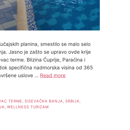
učajskih planina, smestilo se malo selo
ja. Jasno je zašto se upravo ovde krije
vac terme. Blizina Ćuprije, Paraćina i
dok specifična nadmorska visina od 365
savršene uslove …
Read more
VAC TERME
,
SISEVAČKA BANJA
,
SRBIJA
,
JA
,
WELLNESS TURIZAM