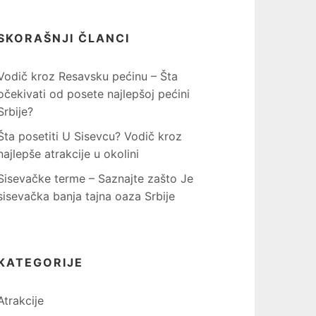
SKORAŠNJI ČLANCI
Vodič kroz Resavsku pećinu – Šta
očekivati od posete najlepšoj pećini
Srbije?
Šta posetiti U Sisevcu? Vodič kroz
najlepše atrakcije u okolini
Sisevačke terme – Saznajte zašto Je
sisevačka banja tajna oaza Srbije
KATEGORIJE
Atrakcije